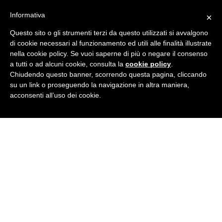
Informativa
×
Questo sito o gli strumenti terzi da questo utilizzati si avvalgono
di cookie necessari al funzionamento ed utili alle finalità illustrate
nella cookie policy. Se vuoi saperne di più o negare il consenso
a tutti o ad alcuni cookie, consulta la
cookie policy
.
Chiudendo questo banner, scorrendo questa pagina, cliccando
© COPYRIGHT 2026 BY
CARLOREPETTO.IT
| TUTTI I DIRITTI RISERVATI. -
PRIVACY & POLICY
su un link o proseguendo la navigazione in altra maniera,
DESIGN BY
KVA
acconsenti all’uso dei cookie.