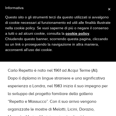
Informativa
×
Questo sito o gli strumenti terzi da questo utilizzati si avvalgono
di cookie necessari al funzionamento ed utili alle finalità illustrate
nella cookie policy. Se vuoi saperne di più o negare il consenso
a tutti o ad alcuni cookie, consulta la
cookie policy
.
Chiudendo questo banner, scorrendo questa pagina, cliccando
su un link o proseguendo la navigazione in altra maniera,
CHI SONO
acconsenti all’uso dei cookie.
Carlo Repetto è nato nel 1961 ad Acqui Terme (Al).
Dopo il diploma in lingue straniere e una significativa
esperienza a Londra, nel 1983 inizia il suo impegno per
lo sviluppo del progetto familiare della galleria
“Repetto e Massucco”. Con il suo arrivo vengono
organizzate le mostre di Melotti, Licini, Dorazio,